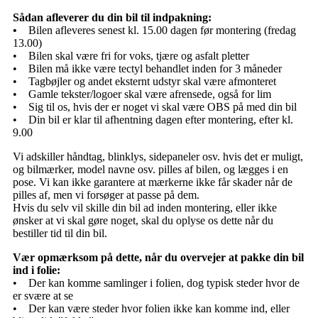
Sådan
afleverer du din bil til indpakning:
•
Bilen afleveres senest kl. 15.00 dagen før montering (fredag
13.00)
• Bilen skal være fri for voks, tjære og asfalt pletter
• Bilen må ikke være tectyl behandlet inden for 3 måneder
• Tagbøjler og andet eksternt udstyr skal være afmonteret
• Gamle tekster/logoer skal være afrensede, også for lim
• Sig til os, hvis der er noget vi skal være OBS på med din bil
• Din bil er klar til afhentning dagen efter montering, efter kl.
9.00
Vi adskiller håndtag, blinklys, sidepaneler osv. hvis det er muligt,
og bilmærker, model navne osv. pilles af bilen, og lægges i en
pose. Vi kan ikke garantere at mærkerne ikke får skader når de
pilles af, men vi forsøger at passe på dem.
Hvis du selv vil skille din bil ad inden montering, eller ikke
ønsker at vi skal gøre noget, skal du oplyse os dette når du
bestiller tid til din bil.
Vær opmærksom på dette, når du overvejer at pakke din bil
ind i folie:
• Der kan komme samlinger i folien, dog typisk steder hvor de
er svære at se
• Der kan være steder hvor folien ikke kan komme ind, eller