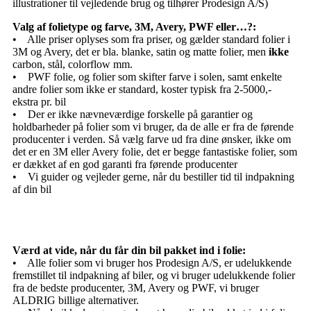
illustrationer til vejledende brug og tilhører Prodesign A/S)
Valg af folietype og farve, 3M, Avery, PWF eller…?:
• Alle priser oplyses som fra priser, og gælder standard folier i
3M og Avery, det er bla. blanke, satin og matte folier, men
ikke
carbon, stål, colorflow mm.
• PWF folie, og folier som skifter farve i solen, samt enkelte
andre folier som ikke er standard, koster typisk fra 2-5000,-
ekstra pr. bil
• Der er ikke nævneværdige forskelle på garantier og
holdbarheder på folier som vi bruger, da de alle er fra de førende
producenter i verden. Så vælg farve ud fra dine ønsker, ikke om
det er en 3M eller Avery folie, det er begge fantastiske folier, som
er dækket af en god garanti fra førende producenter
• Vi guider og vejleder gerne, når du bestiller tid til indpakning
af din bil
Værd at vide, når du får din bil pakket ind i folie:
• Alle folier som vi bruger hos Prodesign A/S, er udelukkende
fremstillet til indpakning af biler, og vi bruger udelukkende folier
fra de bedste producenter, 3M, Avery og PWF, vi bruger
ALDRIG billige alternativer.