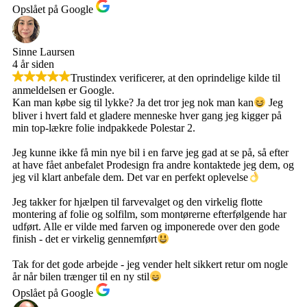
Opslået på Google
Sinne Laursen
4 år siden
Trustindex verificerer, at den oprindelige kilde til
anmeldelsen er Google.
Kan man købe sig til lykke? Ja det tror jeg nok man kan
Jeg
bliver i hvert fald et gladere menneske hver gang jeg kigger på
min top-lækre folie indpakkede Polestar 2.
Jeg kunne ikke få min nye bil i en farve jeg gad at se på, så efter
at have fået anbefalet Prodesign fra andre kontaktede jeg dem, og
jeg vil klart anbefale dem. Det var en perfekt oplevelse
Jeg takker for hjælpen til farvevalget og den virkelig flotte
montering af folie og solfilm, som montørerne efterfølgende har
udført. Alle er vilde med farven og imponerede over den gode
finish - det er virkelig gennemført
Tak for det gode arbejde - jeg vender helt sikkert retur om nogle
år når bilen trænger til en ny stil
Opslået på Google