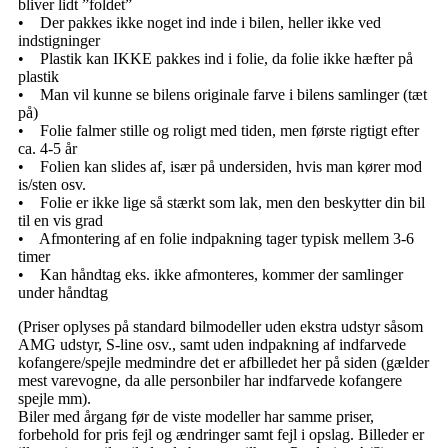
bliver lidt ”foldet”
• Der pakkes ikke noget ind inde i bilen, heller ikke ved
indstigninger
• Plastik kan IKKE pakkes ind i folie, da folie ikke hæfter på
plastik
• Man vil kunne se bilens originale farve i bilens samlinger (tæt
på)
• Folie falmer stille og roligt med tiden, men første rigtigt efter
ca. 4-5 år
• Folien kan slides af, især på undersiden, hvis man kører mod
is/sten osv.
• Folie er ikke lige så stærkt som lak, men den beskytter din bil
til en vis grad
• Afmontering af en folie indpakning tager typisk mellem 3-6
timer
• Kan håndtag eks. ikke afmonteres, kommer der samlinger
under håndtag
(Priser oplyses på standard bilmodeller uden ekstra udstyr såsom
AMG udstyr, S-line osv., samt uden indpakning af indfarvede
kofangere/spejle medmindre det er afbilledet her på siden (gælder
mest varevogne, da alle personbiler har indfarvede kofangere
spejle mm).
Biler med årgang før de viste modeller har samme priser,
forbehold for pris fejl og ændringer samt fejl i opslag. Billeder er