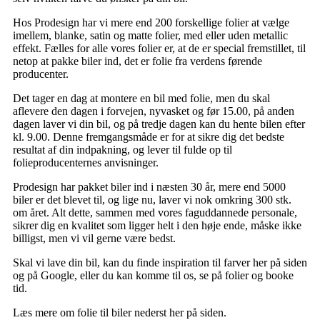
Hos Prodesign har vi mere end 200 forskellige folier at vælge
imellem, blanke, satin og matte folier, med eller uden metallic
effekt. Fælles for alle vores folier er, at de er special fremstillet, til
netop at pakke biler ind, det er folie fra verdens førende
producenter.
Det tager en dag at montere en bil med folie, men du skal
aflevere den dagen i forvejen, nyvasket og før 15.00, på anden
dagen laver vi din bil, og på tredje dagen kan du hente bilen efter
kl. 9.00. Denne fremgangsmåde er for at sikre dig det bedste
resultat af din indpakning, og lever til fulde op til
folieproducenternes anvisninger.
Prodesign har pakket biler ind i næsten 30 år, mere end 5000
biler er det blevet til, og lige nu, laver vi nok omkring 300 stk.
om året. Alt dette, sammen med vores faguddannede personale,
sikrer dig en kvalitet som ligger helt i den høje ende, måske ikke
billigst, men vi vil gerne være bedst.
Skal vi lave din bil, kan du finde inspiration til farver her på siden
og på Google, eller du kan komme til os, se på folier og booke
tid.
Læs mere om folie til biler nederst her på siden.