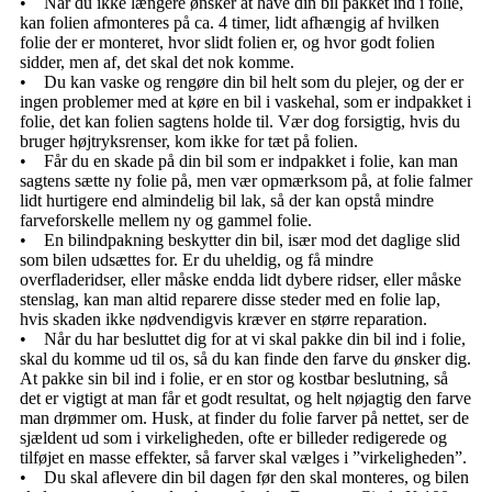
• Når du ikke længere ønsker at have din bil pakket ind i folie,
kan folien afmonteres på ca. 4 timer, lidt afhængig af hvilken
folie der er monteret, hvor slidt folien er, og hvor godt folien
sidder, men af, det skal det nok komme.
• Du kan vaske og rengøre din bil helt som du plejer, og der er
ingen problemer med at køre en bil i vaskehal, som er indpakket i
folie, det kan folien sagtens holde til. Vær dog forsigtig, hvis du
bruger højtryksrenser, kom ikke for tæt på folien.
• Får du en skade på din bil som er indpakket i folie, kan man
sagtens sætte ny folie på, men vær opmærksom på, at folie falmer
lidt hurtigere end almindelig bil lak, så der kan opstå mindre
farveforskelle mellem ny og gammel folie.
• En bilindpakning beskytter din bil, især mod det daglige slid
som bilen udsættes for. Er du uheldig, og få mindre
overfladeridser, eller måske endda lidt dybere ridser, eller måske
stenslag, kan man altid reparere disse steder med en folie lap,
hvis skaden ikke nødvendigvis kræver en større reparation.
• Når du har besluttet dig for at vi skal pakke din bil ind i folie,
skal du komme ud til os, så du kan finde den farve du ønsker dig.
At pakke sin bil ind i folie, er en stor og kostbar beslutning, så
det er vigtigt at man får et godt resultat, og helt nøjagtig den farve
man drømmer om. Husk, at finder du folie farver på nettet, ser de
sjældent ud som i virkeligheden, ofte er billeder redigerede og
tilføjet en masse effekter, så farver skal vælges i ”virkeligheden”.
• Du skal aflevere din bil dagen før den skal monteres, og bilen