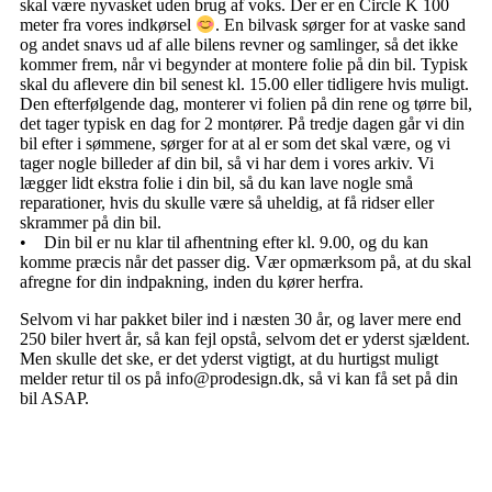
skal være nyvasket uden brug af voks. Der er en Circle K 100
meter fra vores indkørsel
. En bilvask sørger for at vaske sand
og andet snavs ud af alle bilens revner og samlinger, så det ikke
kommer frem, når vi begynder at montere folie på din bil. Typisk
skal du aflevere din bil senest kl. 15.00 eller tidligere hvis muligt.
Den efterfølgende dag, monterer vi folien på din rene og tørre bil,
det tager typisk en dag for 2 montører. På tredje dagen går vi din
bil efter i sømmene, sørger for at al er som det skal være, og vi
tager nogle billeder af din bil, så vi har dem i vores arkiv. Vi
lægger lidt ekstra folie i din bil, så du kan lave nogle små
reparationer, hvis du skulle være så uheldig, at få ridser eller
skrammer på din bil.
• Din bil er nu klar til afhentning efter kl. 9.00, og du kan
komme præcis når det passer dig. Vær opmærksom på, at du skal
afregne for din indpakning, inden du kører herfra.
Selvom vi har pakket biler ind i næsten 30 år, og laver mere end
250 biler hvert år, så kan fejl opstå, selvom det er yderst sjældent.
Men skulle det ske, er det yderst vigtigt, at du hurtigst muligt
melder retur til os på info@prodesign.dk, så vi kan få set på din
bil ASAP.