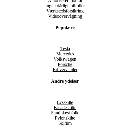
Autoriseret montør
Ingen dårlige bilfolier
Værkstedsforsikring
Videoovervågning
Populære
Tesla
Mercedes
Volkswagen
Porsche
Erhvervsbiler
Andre ydelser
Lysskilte
Facadeskilte
Sandblæst folie
Pylonskilte
Solfilm